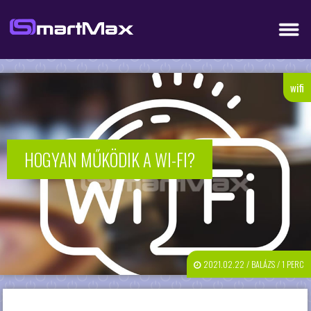
wifi
HOGYAN MŰKÖDIK A WI-FI?
2021.02.22 / BALÁZS / 1 PERC