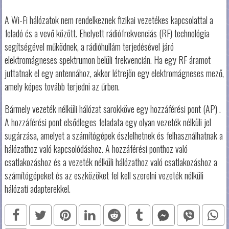
A Wi-Fi hálózatok nem rendelkeznek fizikai vezetékes kapcsolattal a
feladó és a vevő között. Ehelyett rádiófrekvenciás (RF) technológia
segítségével működnek, a rádióhullám terjedésével járó
elektromágneses spektrumon belüli frekvencián. Ha egy RF áramot
juttatnak el egy antennához, akkor létrejön egy elektromágneses mező,
amely képes tovább terjedni az űrben.
Bármely vezeték nélküli hálózat sarokköve egy hozzáférési pont (AP) .
A hozzáférési pont elsődleges feladata egy olyan vezeték nélküli jel
sugárzása, amelyet a számítógépek észlelhetnek és felhasználhatnak a
hálózathoz való kapcsolódáshoz. A hozzáférési ponthoz való
csatlakozáshoz és a vezeték nélküli hálózathoz való csatlakozáshoz a
számítógépeket és az eszközöket fel kell szerelni vezeték nélküli
hálózati adapterekkel.