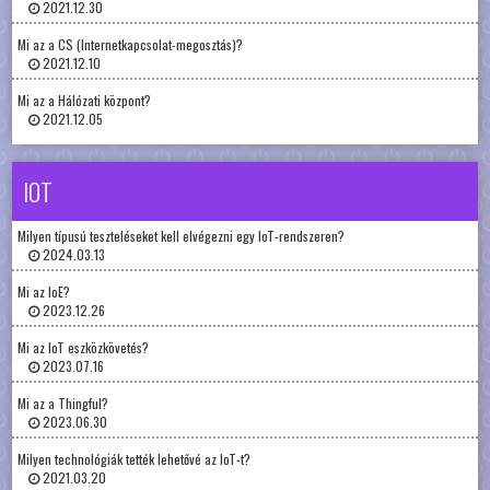
2021.12.30
Mi az a CS (Internetkapcsolat-megosztás)?
2021.12.10
Mi az a Hálózati központ?
2021.12.05
IOT
Milyen típusú teszteléseket kell elvégezni egy IoT-rendszeren?
2024.03.13
Mi az IoE?
2023.12.26
Mi az IoT eszközkövetés?
2023.07.16
Mi az a Thingful?
2023.06.30
Milyen technológiák tették lehetővé az IoT-t?
2021.03.20