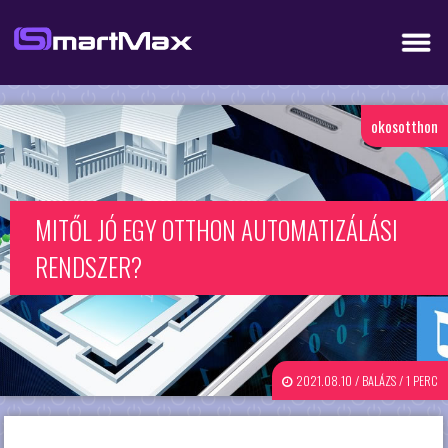
okosotthon
MITŐL JÓ EGY OTTHON AUTOMATIZÁLÁSI
RENDSZER?
2021.08.10 / BALÁZS / 1 PERC