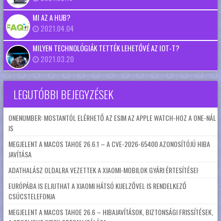
MI AZ A HUB?
2021.04.04
MILYEN TECHNOLÓGIÁK TETTÉK LEHETŐVÉ AZ IOT-T?
2021.03.20
LEGUTÓBBI BEJEGYZÉSEK
ONENUMBER: MOSTANTÓL ELÉRHETŐ AZ ESIM AZ APPLE WATCH-HOZ A ONE-NÁL
IS
MEGJELENT A MACOS TAHOE 26.6.1 – A CVE-2026-65400 AZONOSÍTÓJÚ HIBA
JAVÍTÁSA
ADATHALÁSZ OLDALRA VEZETTEK A XIAOMI-MOBILOK GYÁRI ÉRTESÍTÉSEI
EURÓPÁBA IS ELJUTHAT A XIAOMI HÁTSÓ KIJELZŐVEL IS RENDELKEZŐ
CSÚCSTELEFONJA
MEGJELENT A MACOS TAHOE 26.6 – HIBAJAVÍTÁSOK, BIZTONSÁGI FRISSÍTÉSEK,